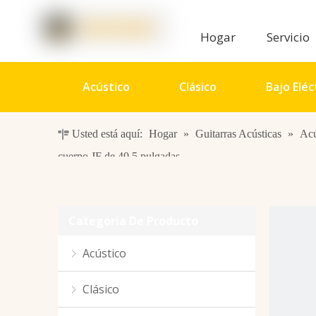
Hogar
Servicio
Acústico
Clásico
Bajo Eléc
Usted está aquí:
Hogar
»
Guitarras Acústicas
»
Acú
Percusión
Accesorios
Aud
cuerpo JF de 40,5 pulgadas
Categoria De Producto
Acústico
Clásico