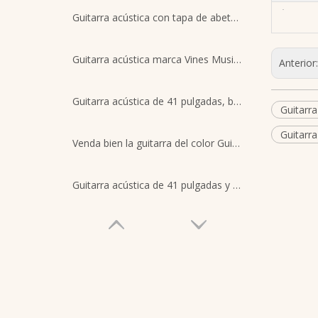
Guitarra acústica con tapa de abeto de 40' de nivel medio, superventas
Guitarra acústica marca Vines Music Smiger, guitarra para principiantes de caoba de 41 pulgadas a la venta
Anterior
Guitarra acústica de 41 pulgadas, barata, personalizable, al por mayor, de fábrica de China
Guitarra
Guitarra
Venda bien la guitarra del color Guitarra acústica del puente y del diapasón de madera sintética de 40 pulgadas
Guitarra acústica de 41 pulgadas y 6 cuerdas con encuadernación ABS.