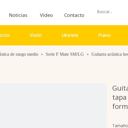
Noticias
Video
Contacto
trico
Violín
Ukelele
Piano
stica de rango medio
»
Serie F Mate SM/LG
»
Guitarra acústica h
io
Guit
tapa 
form
Tamaño 