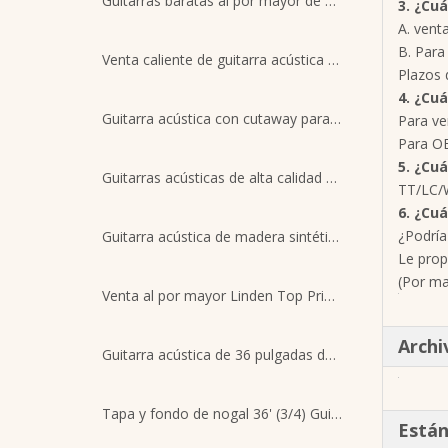
Guitarras baratas al por mayor de 6 cuerdas Guitarras de 36 ''
3. ¿Cu
A. vent
B. Para
Venta caliente de guitarra acústica de 40 pulgadas para la práctica de principiantes
Plazos 
4. ¿Cu
Guitarra acústica con cutaway para estudiantes avanzados de 40'
Para ve
Para OE
5. ¿Cu
Guitarras acústicas de alta calidad a la venta Tamaño 41 Gutair acústico
TT/LC/
6. ¿Cu
¿Podría
Guitarra acústica de madera sintética de nivel medio, alta calidad, 36 pulgadas
Le prop
(Por ma
Venta al por mayor Linden Top Principiante Práctica Guitarra Acústica 39''
Archi
Guitarra acústica de 36 pulgadas de nivel medio con 6 cuerdas de acero de alta calidad
Tapa y fondo de nogal 36' (3/4) Guitarra acústica con acabado satinado
Están