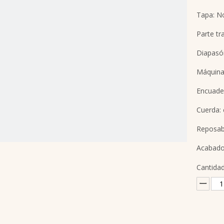
Tapa: N
Parte tra
Diapasón
Máquina 
Encuade
Cuerda:
Reposab
Acabado
Cantidad