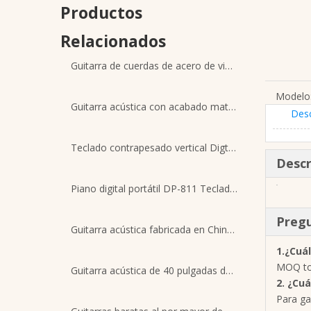
Productos
Relacionados
Guitarra de cuerdas de acero de viaje para principiantes de alto brillo de 40 pulgadas
Modelo
Guitarra acústica con acabado mate vintage de caoba de 40 pulgadas
Desc
Teclado contrapesado vertical Digtal Piao XY-8806 de 88 teclas
Descr
Piano digital portátil DP-811 Teclado ponderado
Pregu
Guitarra acústica fabricada en China con tapa de abeto y color para venta al por mayor
1.
¿Cuál
MOQ tot
Guitarra acústica de 40 pulgadas de instrumentos musicales al por mayor de fábrica de China
2. ¿Cu
Para ga