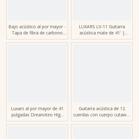
Bajo acústico al por mayor -
LUXARS LV-11 Guitarra
Tapa de fibra de carbono
acústica mate de 41' |
2,4 trastes de cuproníquel
Suministro constante | Tapa
Pastilla TE-30A
de abeto y caoba B&S |
Trastes de extremo redondo
de acero inoxidable +
afinadores fundidos a
presión
Luxars al por mayor de 41
Guitarra acústica de 12
pulgadas Dreanoteo High
cuerdas con cuerpo cutaway
Grade All Solid Acústica
en forma de takamine |
Guitar (LR5D)
Grado profesional