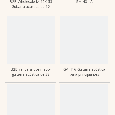
B2B Wholesale M-12X-53
SM-401-A
Guitarra acústica de 12
cuerdas - Cuerpo totalmente
de nogal, afinadores
fundidos a presión,
compatible con OEM/ODM
B2B vende al por mayor
GA-H16 Guitarra acústica
guitarra acústica de 38
para principiantes
pulgadas: cuerpo de tilo,
diapasón de plástico, 10
piezas/caja, compatible con
OEM/ODM