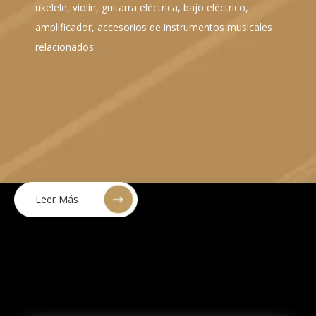
ukelele, violín, guitarra eléctrica, bajo eléctrico,
amplificador, accesorios de instrumentos musicales
relacionados...
Leer Más