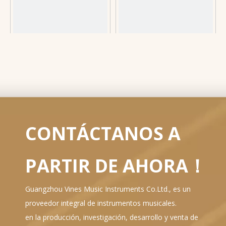
Guitarra acústica de 12
Mejor elección de 2024:
cuerdas asequible de alta
guitarra acústica de 40' con
calidad: perfecta para todos
tapa de abeto macizo y
los niveles 2024 Top Pick
cutaway
1
2
3
4
...
10
»
(M-12X-52)
CONTÁCTANOS A
PARTIR DE AHORA！
Guangzhou Vines Music Instruments Co.Ltd., es un
proveedor integral de instrumentos musicales.
en la producción, investigación, desarrollo y venta de