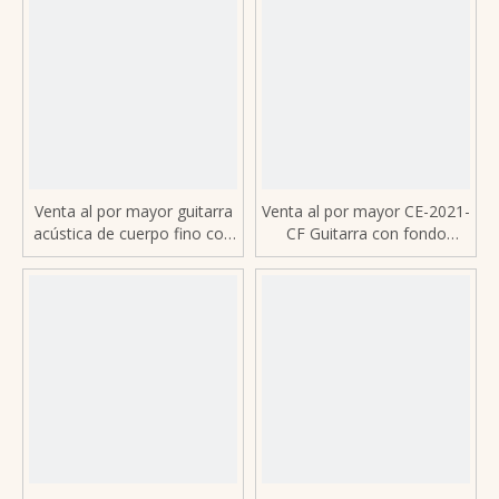
Venta al por mayor guitarra
Venta al por mayor CE-2021-
acústica de cuerpo fino con
CF Guitarra con fondo
tapa sólida de abeto de 40
redondo de 41 '- Fibra de
pulgadas LE-A1
carbono completa, pastilla
TE-30 2, compatible con
OEM / ODM