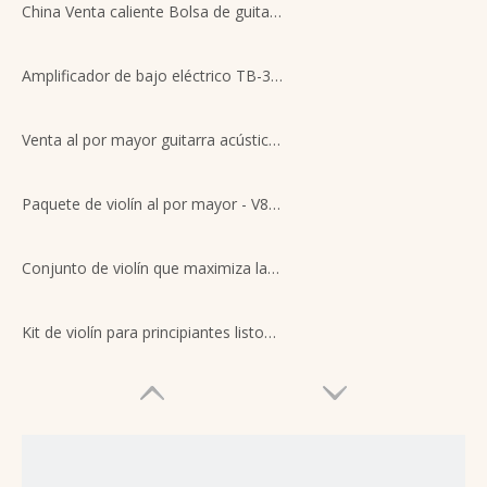
China Venta caliente Bolsa de guitarra acústica Acolchado grueso Impermeable Correa de hombro ajustable Funda de guitarra
Amplificador de bajo eléctrico TB-30 de 30 vatios
Venta al por mayor guitarra acústica de cuerpo fino con tapa sólida de abeto de 40 pulgadas LE-A1
Paquete de violín al por mayor - V86: 4 tamaños en 1 cartón | Construcción de madera sólida | Acabado natural satinado | Kit de listos para el comercio minorista
Conjunto de violín que maximiza las ganancias | 4 tamaños para todas las edades | Abeto sólido + arce de la llama | Caso+rosina+arco incluido | Moq 1 cartón
Kit de violín para principiantes listos para el comercio minorista | Top de arce y abeto de arce con flamado | Caso+rosina+arco incluido | Descuentos masivos