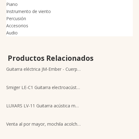
Piano
Instrumento de viento
Percusión
Accesorios
Audio
Productos Relacionados
Guitarra eléctrica JM-Ember - Cuerpo de álamo, mástil de arce con incrustaciones de palisandro, pastillas P90 - Venta al por mayor B2B para tiendas minoristas de música
Smiger LE-C1 Guitarra electroacústica de nailon transfronteriza de alta gama - Guitarra clásica recortada de 40 pulgadas
LUXARS LV-11 Guitarra acústica mate de 41' | Suministro constante | Tapa de abeto y caoba B&S | Trastes de extremo redondo de acero inoxidable + afinadores fundidos a presión
Venta al por mayor, mochila acolchada para guitarra acústica de 41 pulgadas, bolsa gruesa para concierto, funda suave para guitarra, funda acústica con cremallera para viaje