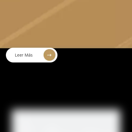
Anterior:
Siguiente:
guitarra
ukelele
más pequeño
vinesmusica
fabrica de guitarras
acusticas
guitarra para revender
M-61S-40
Leer Más