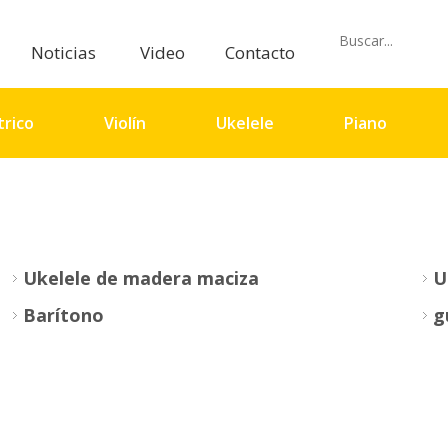
Noticias
Video
Contacto
trico
Violín
Ukelele
Piano
io
Ukelele de madera maciza
U
Barítono
g