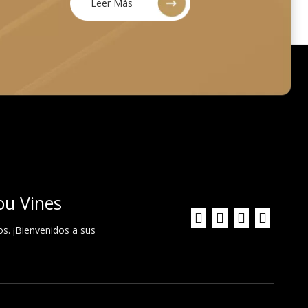
Leer Más
ou Vines
os. ¡Bienvenidos a sus