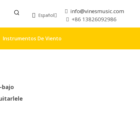
info@vinesmusic.com

Español
+86 13826092986

Instrumentos De Viento
-bajo
uitarlele