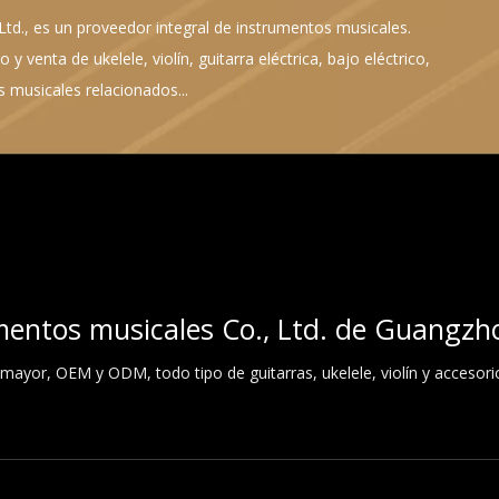
d., es un proveedor integral de instrumentos musicales.
 y venta de ukelele, violín, guitarra eléctrica, bajo eléctrico,
 musicales relacionados...
mentos musicales Co., Ltd. de Guangzh
 mayor, OEM y ODM, todo tipo de guitarras, ukelele, violín y accesori