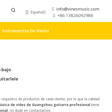
info@vinesmusic.com

Español
+86 13826092986

Instrumentos De Viento
-bajo
uitarlele
equisitos de productos de cada cliente, por lo que la calidad
úsica de vides de Guangzhou
guitarra profesional
tiene
ional
, no dude en contactarnos.