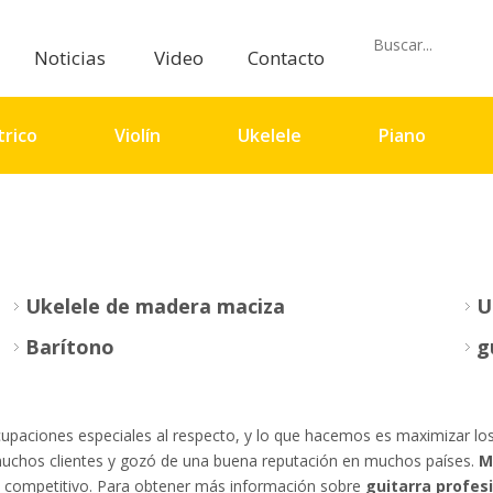
Noticias
Video
Contacto
trico
Violín
Ukelele
Piano
io
Ukelele de madera maciza
U
Barítono
g
paciones especiales al respecto, y lo que hacemos es maximizar los r
muchos clientes y gozó de una buena reputación en muchos países.
M
cio competitivo. Para obtener más información sobre
guitarra profes