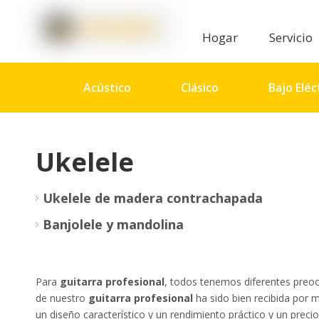
Hogar
Servicio
Acústico
Clásico
Bajo Eléc
Percusión
Accesorios
Aud
Ukelele
Ukelele de madera contrachapada
Banjolele y mandolina
Para
guitarra profesional
, todos tenemos diferentes preocu
de nuestro
guitarra profesional
ha sido bien recibida por 
un diseño característico y un rendimiento práctico y un pre