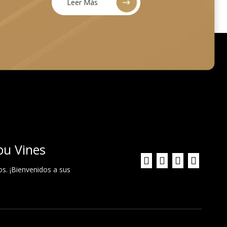
Leer Más
ou Vines
os. ¡Bienvenidos a sus