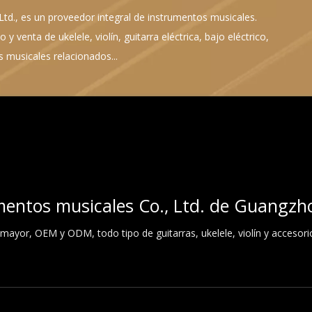
d., es un proveedor integral de instrumentos musicales.
 y venta de ukelele, violín, guitarra eléctrica, bajo eléctrico,
 musicales relacionados...
mentos musicales Co., Ltd. de Guangzh
 mayor, OEM y ODM, todo tipo de guitarras, ukelele, violín y accesori