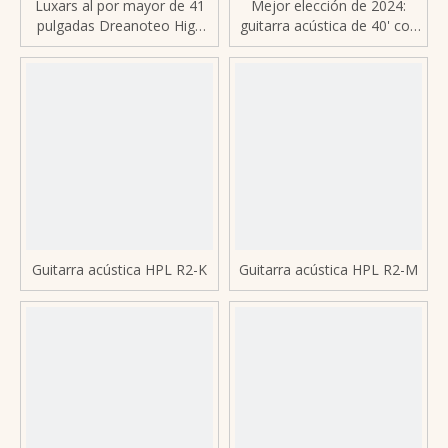
Luxars al por mayor de 41
Mejor elección de 2024:
pulgadas Dreanoteo High
guitarra acústica de 40' con
Grade All Solid Acústica
tapa de abeto macizo y
Guitar (LR5D)
cutaway
Guitarra acústica HPL R2-K
Guitarra acústica HPL R2-M