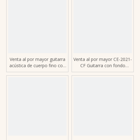
Venta al por mayor guitarra
Venta al por mayor CE-2021-
acústica de cuerpo fino con
CF Guitarra con fondo
tapa sólida de abeto de 40
redondo de 41 '- Fibra de
pulgadas LE-A1
carbono completa, pastilla
TE-30 2, compatible con
OEM / ODM