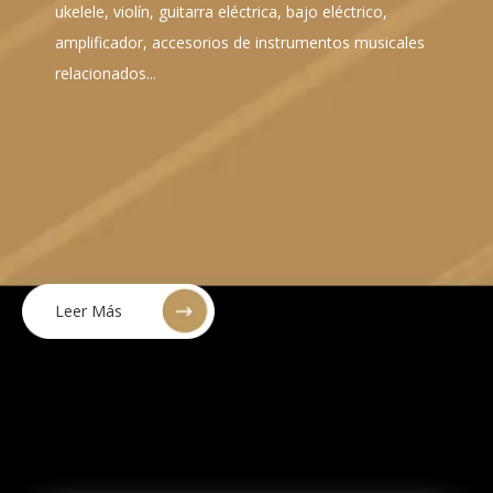
ukelele, violín, guitarra eléctrica, bajo eléctrico,
amplificador, accesorios de instrumentos musicales
relacionados...
Leer Más