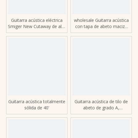
Guitarra acústica eléctrica
wholesale Guitarra acústica
Smiger New Cutaway de alta
con tapa de abeto macizo
calidad con tapa sólida a la
Smiger GN-81JF profesional
venta FN-90
personalizada de alta calidad
al por mayor
Guitarra acústica totalmente
Guitarra acústica de tilo de
sólida de 40'
abeto de grado A,
totalmente sólida, de gama
alta, trastes redondos