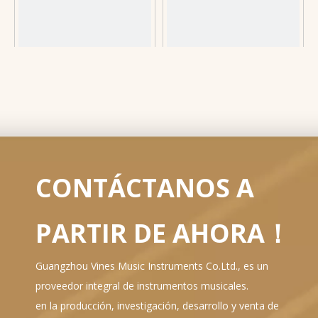
vídeo
vídeo
Guitarra Smiger de fibra de
wholesale Guitarra acústica
carbono para tendencia de
con tapa de abeto macizo
moda, guitarra acústica
Smiger GN-81D profesional
eléctrica de tacto suave y
personalizada de alta calidad
1
2
»
sólida
al por mayor
CONTÁCTANOS A
PARTIR DE AHORA！
Guangzhou Vines Music Instruments Co.Ltd., es un
proveedor integral de instrumentos musicales.
en la producción, investigación, desarrollo y venta de