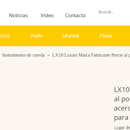
Noticias
Video
Contacto
trico
Violín
Ukelele
Piano
»
Instrumentos de cuerda
»
LX10 Luxars Marca Fabricante Precio al p
io
LX10
al p
acer
para
Lugar d