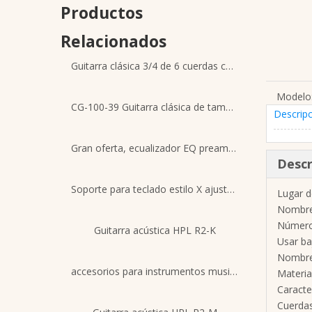
Productos
Relacionados
Guitarra clásica 3/4 de 6 cuerdas con tapa de abeto macizo
Modelo
CG-100-39 Guitarra clásica de tamaño completo brillante de sapele africano intermedio
Descripc
Gran oferta, ecualizador EQ preamplificador de graves de 4 bandas de buena calidad con sintonizador, pastilla de bajos acústicos para juego de pastillas de bajos de madera
Descr
Soporte para teclado estilo X ajustable con doble refuerzo
Lugar 
Nombre
Número
Guitarra acústica HPL R2-K
Usar ba
Nombre 
accesorios para instrumentos musicales soporte para teclado
Materia
Caracte
Cuerdas