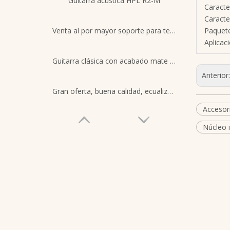
Guitarra acústica HPL R2-M
Caracte
Caracte
Venta al por mayor soporte para teclado actualizado soporte para instrumentos musicales
Paquete
Aplicac
Guitarra clásica con acabado mate de 39 pulgadas para instrumentos musicales
Anterior
Gran oferta, buena calidad, ecualizador EQ preamplificador de guitarra de 4 bandas con sintonizador, pastilla de guitarra acústica para juego de pastilla de guitarra
Accesori
Núcleo 